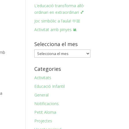
L’educació transforma allò
ordinari en extraordinari 💕
Joc simbòlic a l’aula! 🫶🏼
Activitat amb pinyes 🐌
Selecciona el mes
amb
Selecciona
el
mes
Categories
Activitats
Educació Infantil
ha
General
.
Notificacions
Petit Aloma
Projectes