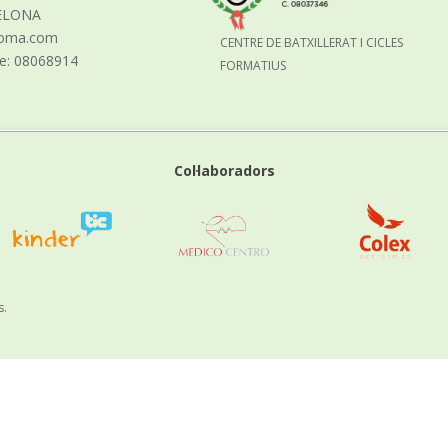
ELONA
aloma.com
CENTRE DE BATXILLERAT I CICLES
re: 08068914
FORMATIUS
Col·laboradors
s.