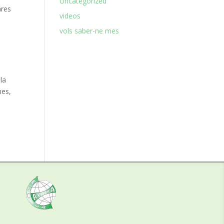
Uncategorized
ares
videos
vols saber-ne mes
la
nes,