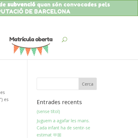
 de
subvenció
quan són convocades pels
IPUTACIÓ DE BARCELONA
 es
”) es
Entrades recents
(sense títol)
Juguem a agafar les mans.
Cada infant ha de sentir-se
estimat 🫶🏼