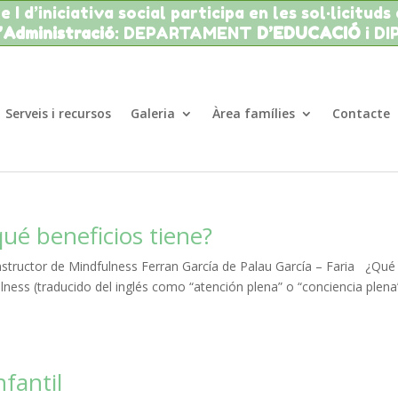
 I d’iniciativa social participa en les sol·licituds
l’Administració
: DEPARTAMENT
D’EDUCACIÓ
i D
Serveis i recursos
Galeria
Àrea famílies
Contacte
ué beneficios tiene?
ructor de Mindfulness Ferran García de Palau García – Faria ¿Qué
s (traducido del inglés como “atención plena” o “conciencia plena
nfantil