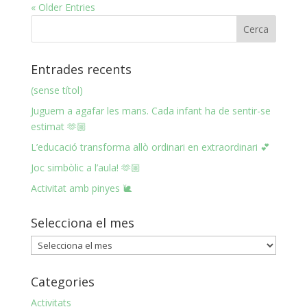
« Older Entries
Entrades recents
(sense títol)
Juguem a agafar les mans. Cada infant ha de sentir-se
estimat 🫶🏼
L’educació transforma allò ordinari en extraordinari 💕
Joc simbòlic a l’aula! 🫶🏼
Activitat amb pinyes 🐌
Selecciona el mes
Selecciona
el
mes
Categories
Activitats