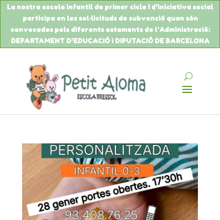
La nostra escola infantil de primer cicle I d’iniciativa social
participa en les sol·licituds de
subvenció
quan són
convocades pels diferents estaments de
l’Administració
:
DEPARTAMENT
D’EDUCACIÓ
i DIPUTACIÓ DE BARCELONA