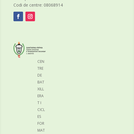
Codi de centre: 08068914
CEN
TRE
DE
BAT
XILL
ERA
T I
CICL
ES
FOR
MAT