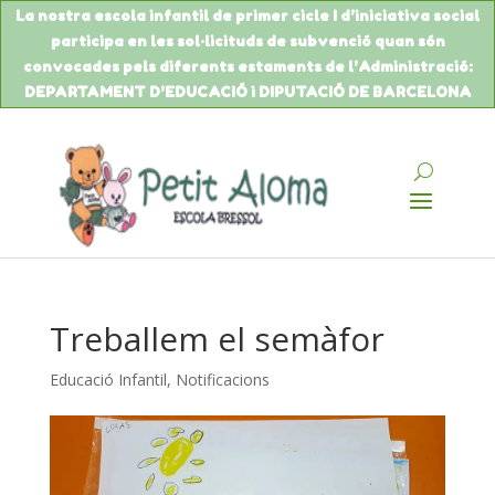
La nostra escola infantil de primer cicle I d’iniciativa social
participa en les sol·licituds de
subvenció
quan són
convocades pels diferents estaments de
l’Administració
:
DEPARTAMENT
D’EDUCACIÓ
i DIPUTACIÓ DE BARCELONA
Treballem el semàfor
Educació Infantil
,
Notificacions