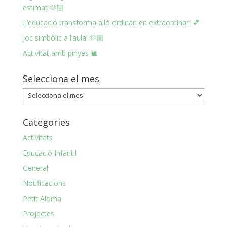
estimat 🫶🏼
L’educació transforma allò ordinari en extraordinari 💕
Joc simbòlic a l’aula! 🫶🏼
Activitat amb pinyes 🐌
Selecciona el mes
Selecciona
el
mes
Categories
Activitats
Educació Infantil
General
Notificacions
Petit Aloma
Projectes