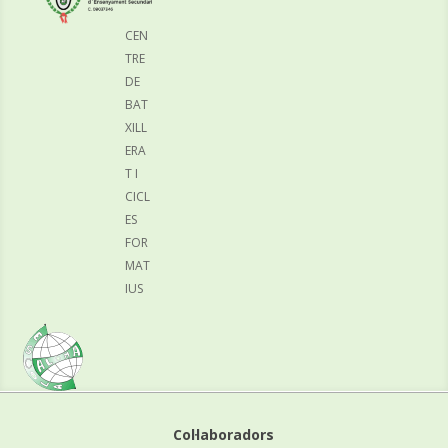
CEN
TRE
DE
BAT
XILL
ERA
T I
CICL
ES
FOR
MAT
IUS
Col·laboradors