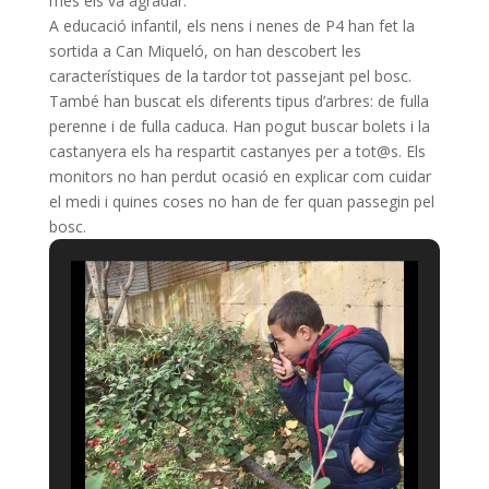
més els va agradar.
A edu
cació infantil, els nens i nenes de P4 han fet la
sortida a Can Miqueló, on han descobert les
característiques de la tardor tot passejant pel bosc.
També han buscat els diferents tipus d’arbres: de fulla
perenne i de fulla caduca. Han pogut buscar bolets i la
castanyera els ha respartit castanyes per a tot@s. Els
monitors no han perdut ocasió en explicar com cuidar
el medi i quines coses no han de fer quan passegin pel
bosc.