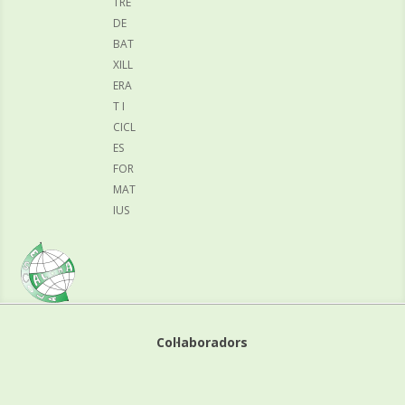
TRE
DE
BAT
XILL
ERA
T I
CICL
ES
FOR
MAT
IUS
Col·laboradors