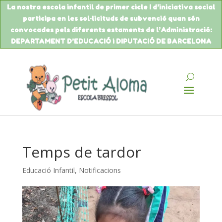
La nostra escola infantil de primer cicle I d’iniciativa social
participa en les sol·licituds de
subvenció
quan són
convocades pels diferents estaments de
l’Administració
:
DEPARTAMENT
D’EDUCACIÓ
i DIPUTACIÓ DE BARCELONA
Temps de tardor
Educació Infantil
,
Notificacions