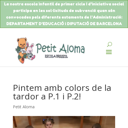
La nostra escola infantil de primer cicle I d’iniciativa social
participa en les sol·licituds de
subvenció
quan són
convocades pels diferents estaments de
l’Administració
:
DEPARTAMENT
D’EDUCACIÓ
i DIPUTACIÓ DE BARCELONA
Pintem amb colors de la
tardor a P.1 i P.2!
Petit Aloma