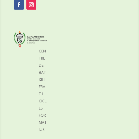
CEN
TRE
DE
BAT
XILL
ERA
T I
CICL
ES
FOR
MAT
IUS