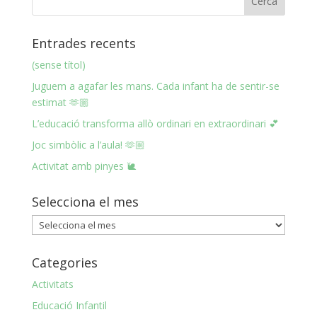
Entrades recents
(sense títol)
Juguem a agafar les mans. Cada infant ha de sentir-se
estimat 🫶🏼
L’educació transforma allò ordinari en extraordinari 💕
Joc simbòlic a l’aula! 🫶🏼
Activitat amb pinyes 🐌
Selecciona el mes
Selecciona
el
mes
Categories
Activitats
Educació Infantil