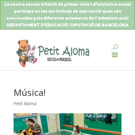
La nostra escola infantil de primer cicle I d’iniciativa social
participa en les sol·licituds de
subvenció
quan són
convocades pels diferents estaments de
l’Administració
:
DEPARTAMENT
D’EDUCACIÓ
i DIPUTACIÓ DE BARCELONA
Música!
Petit Aloma