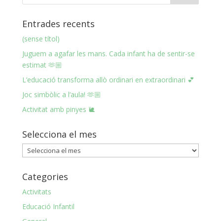
Entrades recents
(sense títol)
Juguem a agafar les mans. Cada infant ha de sentir-se
estimat 🫶🏼
L’educació transforma allò ordinari en extraordinari 💕
Joc simbòlic a l’aula! 🫶🏼
Activitat amb pinyes 🐌
Selecciona el mes
Selecciona
el
mes
Categories
Activitats
Educació Infantil