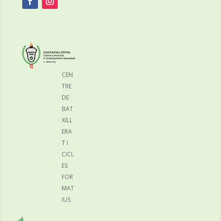
CEN
TRE
DE
BAT
XILL
ERA
T I
CICL
ES
FOR
MAT
IUS