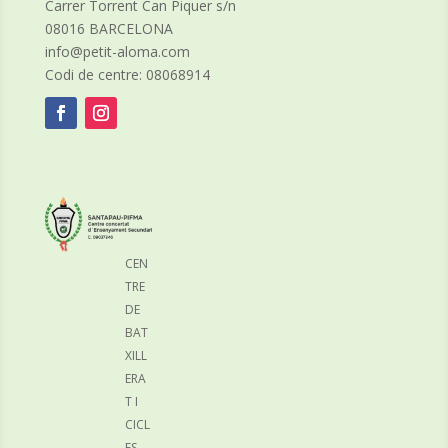
Carrer Torrent Can Piquer s/n
08016 BARCELONA
info@petit-aloma.com
Codi de centre: 08068914
CEN
TRE
DE
BAT
XILL
ERA
T I
CICL
ES