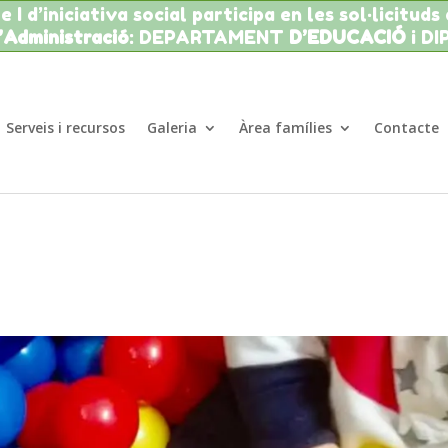
 I d’iniciativa social participa en les sol·licituds
l’Administració
: DEPARTAMENT
D’EDUCACIÓ
i D
Serveis i recursos
Galeria
Àrea famílies
Contacte