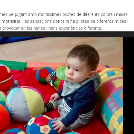
més bé jugant amb moltíssimes pilotes de diferents colors i mides.
simotricitat i les sensacions doncs hi ha pilotes de diferents mides i
e provocar en les nenes i nens experiències diferents.