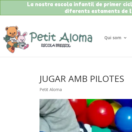
La nostra escola infantil de primer cicle
diferents estaments de
Qui som
JUGAR AMB PILOTES
Petit Aloma