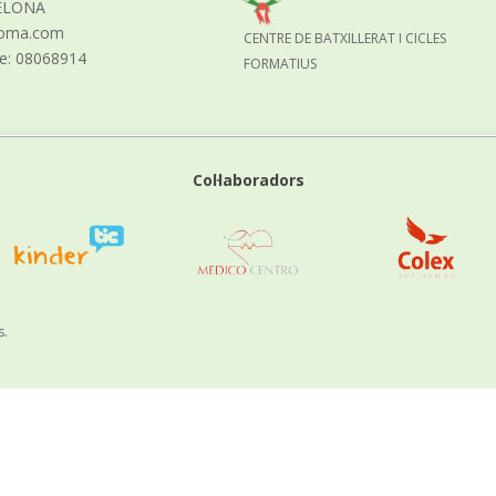
ELONA
aloma.com
CENTRE DE BATXILLERAT I CICLES
re: 08068914
FORMATIUS
Col·laboradors
s.