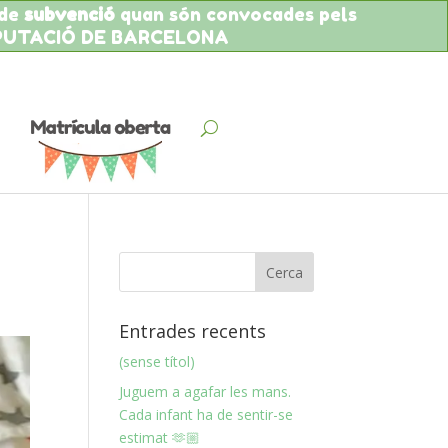
 de
subvenció
quan són convocades pels
IPUTACIÓ DE BARCELONA
Entrades recents
(sense títol)
Juguem a agafar les mans.
Cada infant ha de sentir-se
estimat 🫶🏼