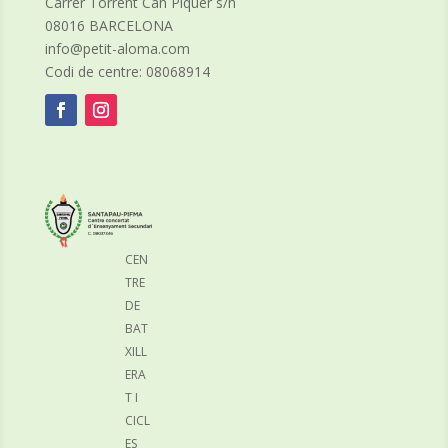
Carrer Torrent Can Piquer s/n
08016 BARCELONA
info@petit-aloma.com
Codi de centre: 08068914
CEN
TRE
DE
BAT
XILL
ERA
T I
CICL
ES