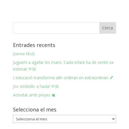
Entrades recents
(sense títol)
Juguem a agafar les mans. Cada infant ha de sentir-se
estimat 🫶🏼
L’educació transforma allò ordinari en extraordinari 💕
Joc simbòlic a l’aula! 🫶🏼
Activitat amb pinyes 🐌
Selecciona el mes
Selecciona
el