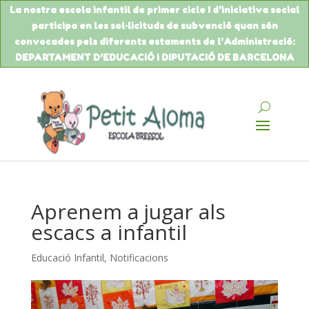
La nostra escola infantil de primer cicle I d’iniciativa social
participa en les sol·licituds de
subvenció
quan són
convocades pels diferents estaments de
l’Administració
:
DEPARTAMENT
D’EDUCACIÓ
i DIPUTACIÓ DE BARCELONA
Aprenem a jugar als
escacs a infantil
Educació Infantil
,
Notificacions