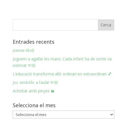
Entrades recents
(sense títol)
Juguem a agafar les mans. Cada infant ha de sentir-se
estimat 🫶🏼
L’educació transforma allò ordinari en extraordinari 💕
Joc simbòlic a l’aula! 🫶🏼
Activitat amb pinyes 🐌
Selecciona el mes
Selecciona
el
mes