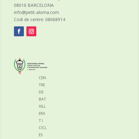
08016 BARCELONA
info@petit-aloma.com
Codi de centre: 08068914
CEN
TRE
DE
BAT
XILL
ERA
T I
CICL
ES