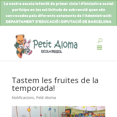
La nostra escola infantil de primer cicle I d’iniciativa social
participa en les sol·licituds de
subvenció
quan són
convocades pels diferents estaments de
l’Administració
:
DEPARTAMENT
D’EDUCACIÓ
i DIPUTACIÓ DE BARCELONA
Tastem les fruites de la
temporada!
Notificacions
,
Petit Aloma