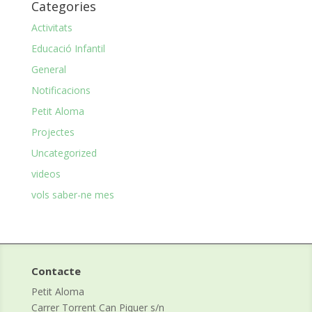
Categories
Activitats
Educació Infantil
General
Notificacions
Petit Aloma
Projectes
Uncategorized
videos
vols saber-ne mes
Contacte
Petit Aloma
Carrer Torrent Can Piquer s/n