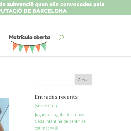
 de
subvenció
quan són convocades pels
IPUTACIÓ DE BARCELONA
Entrades recents
(sense títol)
Juguem a agafar les mans.
Cada infant ha de sentir-se
estimat 🫶🏼