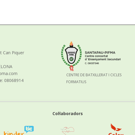
nt Can Piquer
ELONA
aloma.com
CENTRE DE BATXILLERAT I CICLES
re: 08068914
FORMATIUS
Col·laboradors