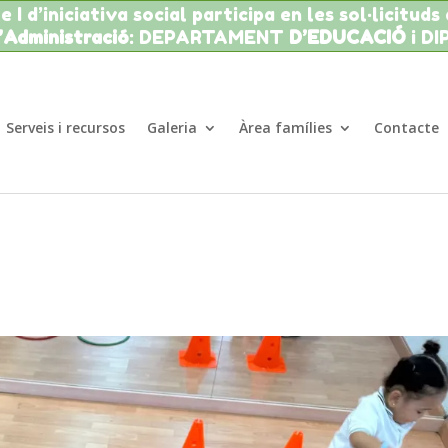
 I d’iniciativa social participa en les sol·licituds
l’Administració
: DEPARTAMENT
D’EDUCACIÓ
i D
Serveis i recursos
Galeria
Àrea famílies
Contacte