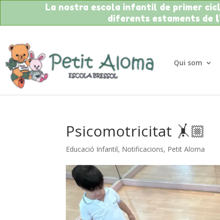
La nostra escola infantil de primer cicle
diferents estaments de
Qui som
Psicomotricitat 🤸🏼
Educació Infantil
,
Notificacions
,
Petit Aloma