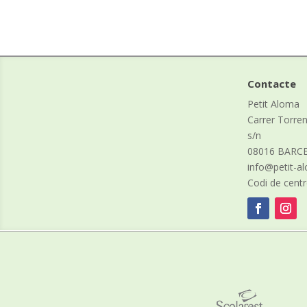
Contacte
Petit Aloma
Carrer Torre
s/n
08016 BARC
info@petit-
Codi de cent