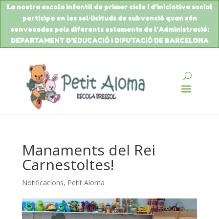
La nostra escola infantil de primer cicle I d’iniciativa social
participa en les sol·licituds de
subvenció
quan són
convocades pels diferents estaments de
l’Administració
:
DEPARTAMENT
D’EDUCACIÓ
i DIPUTACIÓ DE BARCELONA
Manaments del Rei
Carnestoltes!
Notificacions
,
Petit Aloma