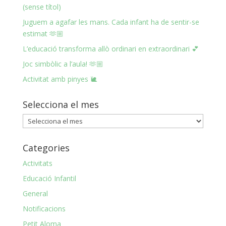
(sense títol)
Juguem a agafar les mans. Cada infant ha de sentir-se
estimat 🫶🏼
L’educació transforma allò ordinari en extraordinari 💕
Joc simbòlic a l’aula! 🫶🏼
Activitat amb pinyes 🐌
Selecciona el mes
Selecciona
el
mes
Categories
Activitats
Educació Infantil
General
Notificacions
Petit Aloma