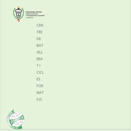
CEN
TRE
DE
BAT
XILL
ERA
T I
CICL
ES
FOR
MAT
IUS