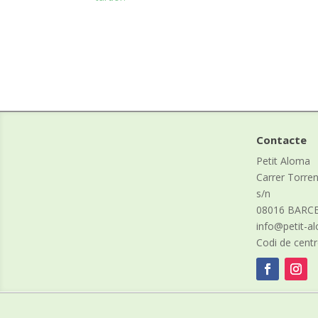
Contacte
Petit Aloma
Carrer Torre
s/n
08016 BARC
info@petit-
Codi de cent