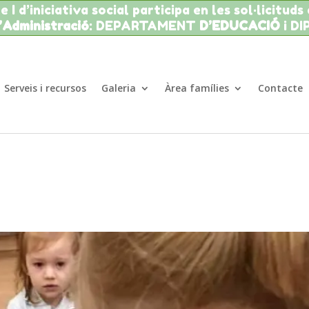
 I d’iniciativa social participa en les sol·licituds
l’Administració
: DEPARTAMENT
D’EDUCACIÓ
i D
Serveis i recursos
Galeria
Àrea famílies
Contacte