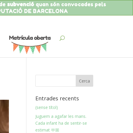
 de
subvenció
quan són convocades pels
IPUTACIÓ DE BARCELONA
Entrades recents
(sense títol)
Juguem a agafar les mans.
Cada infant ha de sentir-se
estimat 🫶🏼