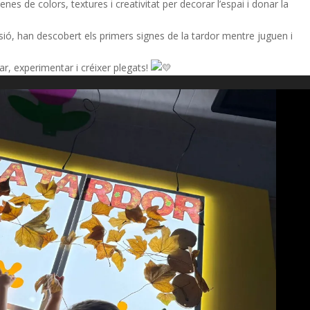
nes de colors, textures i creativitat per decorar l’espai i donar la
usió, han descobert els primers signes de la tardor mentre juguen i
r, experimentar i créixer plegats!