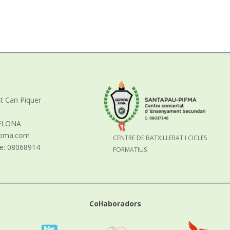
nt Can Piquer
ELONA
aloma.com
CENTRE DE BATXILLERAT I CICLES
re: 08068914
FORMATIUS
Col·laboradors