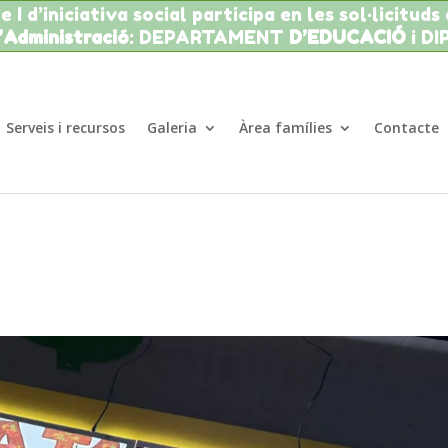
 I d’iniciativa social participa en les sol·licituds
l’Administració
: DEPARTAMENT
D’EDUCACIÓ
i D
Serveis i recursos
Galeria
Àrea famílies
Contacte