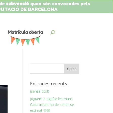
 de
subvenció
quan són convocades pels
IPUTACIÓ DE BARCELONA
Entrades recents
(sense títol)
Juguem a agafar les mans.
Cada infant ha de sentir-se
estimat 🫶🏼