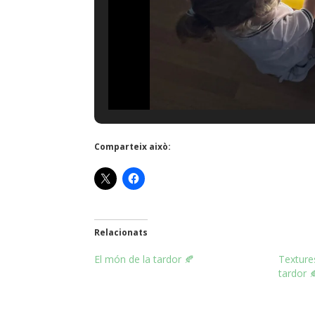
Comparteix això:
Relacionats
El món de la tardor 🍂
Textures
tardor 