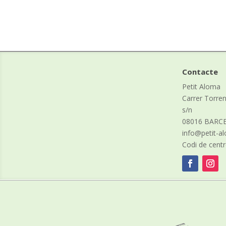
Contacte
Petit Aloma
Carrer Torre
s/n
08016 BARC
info@petit-
Codi de cent