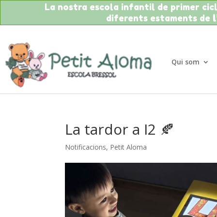
La nostra escola infantil de primer cicle
diferents estaments de
Qui som
La tardor a I2 🍂
Notificacions
,
Petit Aloma