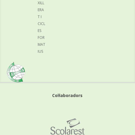
XILL
ERA
T I
CICL
ES
FOR
MAT
IUS
Col·laboradors