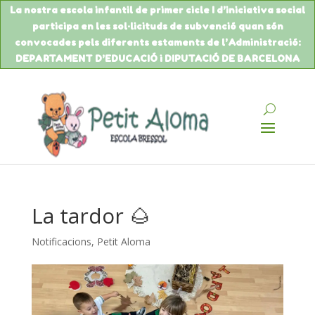
La nostra escola infantil de primer cicle I d’iniciativa social
participa en les sol·licituds de
subvenció
quan són
convocades pels diferents estaments de
l’Administració
:
DEPARTAMENT
D’EDUCACIÓ
i DIPUTACIÓ DE BARCELONA
La tardor 🌰
Notificacions
,
Petit Aloma