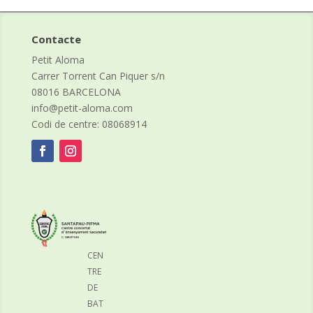
Contacte
Petit Aloma
Carrer Torrent Can Piquer s/n
08016 BARCELONA
info@petit-aloma.com
Codi de centre: 08068914
CEN
TRE
DE
BAT