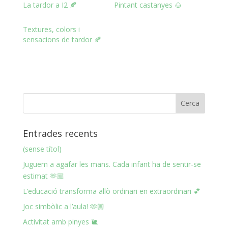
La tardor a I2 🍂
Pintant castanyes 🌰
Textures, colors i
sensacions de tardor 🍂
Entrades recents
(sense títol)
Juguem a agafar les mans. Cada infant ha de sentir-se
estimat 🫶🏼
L’educació transforma allò ordinari en extraordinari 💕
Joc simbòlic a l’aula! 🫶🏼
Activitat amb pinyes 🐌