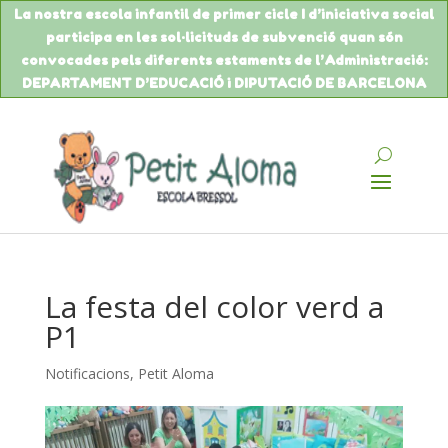
La nostra escola infantil de primer cicle I d’iniciativa social
participa en les sol·licituds de
subvenció
quan són
convocades pels diferents estaments de
l’Administració
:
DEPARTAMENT
D’EDUCACIÓ
i DIPUTACIÓ DE BARCELONA
La festa del color verd a
P1
Notificacions
,
Petit Aloma