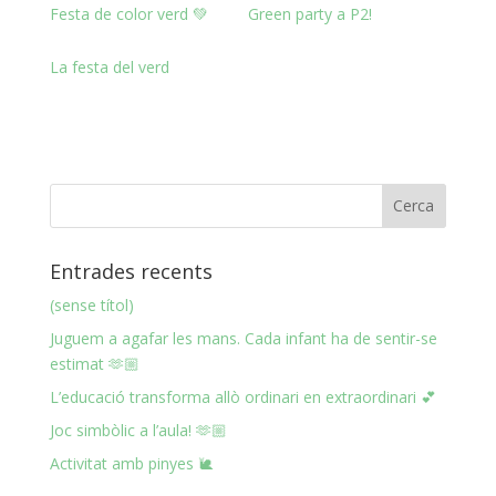
Festa de color verd 💚
Green party a P2!
La festa del verd
Entrades recents
(sense títol)
Juguem a agafar les mans. Cada infant ha de sentir-se
estimat 🫶🏼
L’educació transforma allò ordinari en extraordinari 💕
Joc simbòlic a l’aula! 🫶🏼
Activitat amb pinyes 🐌