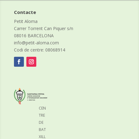
Contacte
Petit Aloma
Carrer Torrent Can Piquer s/n
08016 BARCELONA
info@petit-aloma.com
Codi de centre: 08068914
CEN
TRE
DE
BAT
XILL