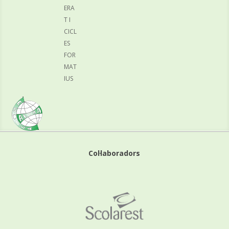
ERA
T I
CICL
ES
FOR
MAT
IUS
Col·laboradors