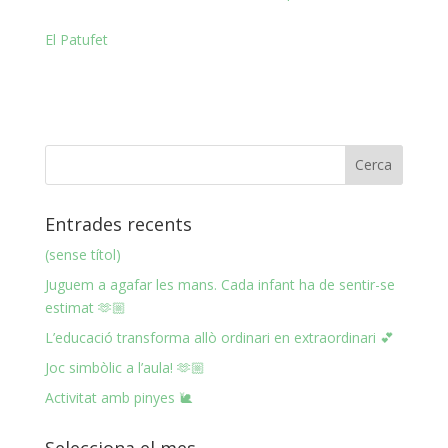
El Patufet
Entrades recents
(sense títol)
Juguem a agafar les mans. Cada infant ha de sentir-se
estimat 🫶🏼
L’educació transforma allò ordinari en extraordinari 💕
Joc simbòlic a l’aula! 🫶🏼
Activitat amb pinyes 🐌
Selecciona el mes