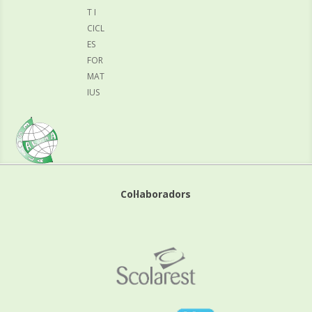
T I
CICL
ES
FOR
MAT
IUS
Col·laboradors