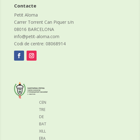
Contacte
Petit Aloma
Carrer Torrent Can Piquer s/n
08016 BARCELONA
info@petit-aloma.com
Codi de centre: 08068914
CEN
TRE
DE
BAT
XILL
ERA