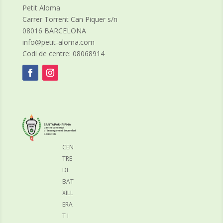
Petit Aloma
Carrer Torrent Can Piquer s/n
08016 BARCELONA
info@petit-aloma.com
Codi de centre: 08068914
CEN
TRE
DE
BAT
XILL
ERA
T I