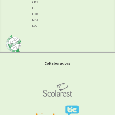
CICL
ES
FOR
MAT
IUS
Col·laboradors