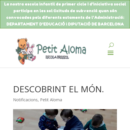
La nostra escola infantil de primer cicle I d’iniciativa social
participa en les sol·licituds de
subvenció
quan són
convocades pels diferents estaments de
l’Administració
:
DEPARTAMENT
D’EDUCACIÓ
i DIPUTACIÓ DE BARCELONA
DESCOBRINT EL MÓN.
Notificacions
,
Petit Aloma