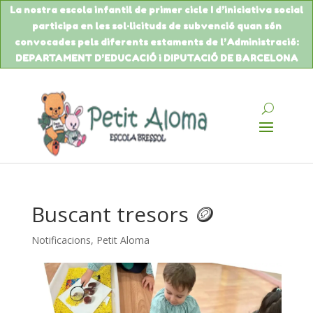
La nostra escola infantil de primer cicle I d’iniciativa social
participa en les sol·licituds de
subvenció
quan són
convocades pels diferents estaments de
l’Administració
:
DEPARTAMENT
D’EDUCACIÓ
i DIPUTACIÓ DE BARCELONA
Buscant tresors 🪙
Notificacions
,
Petit Aloma