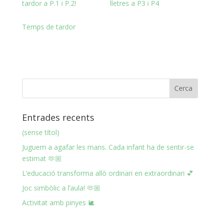
tardor a P.1 i P.2!
lletres a P3 i P4
Temps de tardor
Entrades recents
(sense títol)
Juguem a agafar les mans. Cada infant ha de sentir-se
estimat 🫶🏼
L’educació transforma allò ordinari en extraordinari 💕
Joc simbòlic a l’aula! 🫶🏼
Activitat amb pinyes 🐌