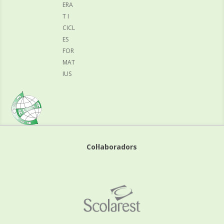
ERA
T I
CICL
ES
FOR
MAT
IUS
Col·laboradors