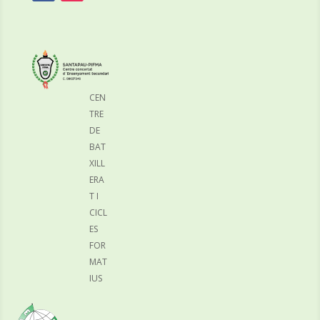
CEN
TRE
DE
BAT
XILL
ERA
T I
CICL
ES
FOR
MAT
IUS