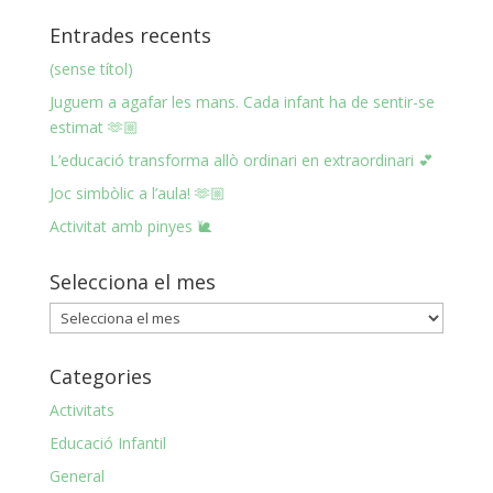
Entrades recents
(sense títol)
Juguem a agafar les mans. Cada infant ha de sentir-se
estimat 🫶🏼
L’educació transforma allò ordinari en extraordinari 💕
Joc simbòlic a l’aula! 🫶🏼
Activitat amb pinyes 🐌
Selecciona el mes
Selecciona
el
mes
Categories
Activitats
Educació Infantil
General