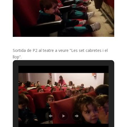
Sortida de P2 al teatre a veure “Les set cabretes i el
llop”.