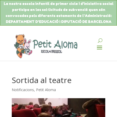
La nostra escola infantil de primer cicle I d’iniciativa social
participa en les sol·licituds de
subvenció
quan són
convocades pels diferents estaments de
l’Administració
:
DEPARTAMENT
D’EDUCACIÓ
i DIPUTACIÓ DE BARCELONA
Sortida al teatre
Notificacions
,
Petit Aloma