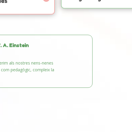
ies
A. Einstein
 Oferim als nostres nens-nenes
dic com pedagògic, compleix la