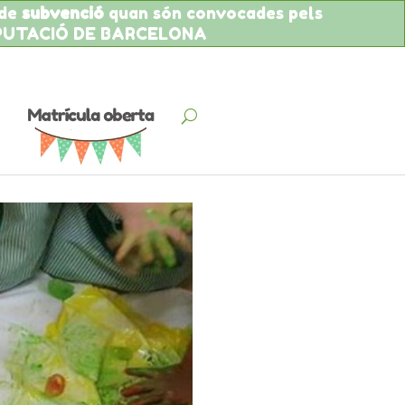
 de
subvenció
quan són convocades pels
IPUTACIÓ DE BARCELONA