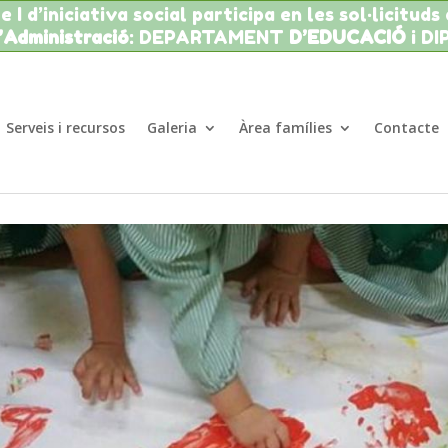
 I d’iniciativa social participa en les sol·licituds
l’Administració
: DEPARTAMENT
D’EDUCACIÓ
i D
Serveis i recursos
Galeria
Àrea famílies
Contacte