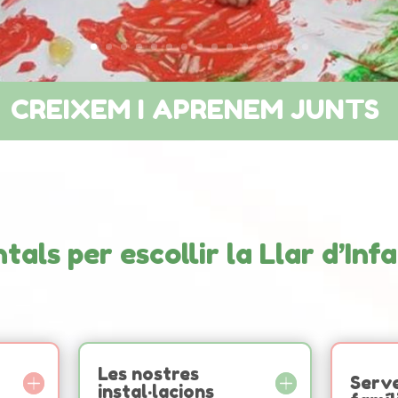
CREIXEM I APRENEM JUNTS
tals per escollir la Llar d’Inf
Les nostres
Serve
instal·lacions