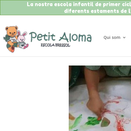
La nostra escola infantil de primer cicle
diferents estaments de
Qui som