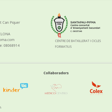
nt Can Piquer
ELONA
aloma.com
CENTRE DE BATXILLERAT I CICLES
re: 08068914
FORMATIUS
Col·laboradors
s.