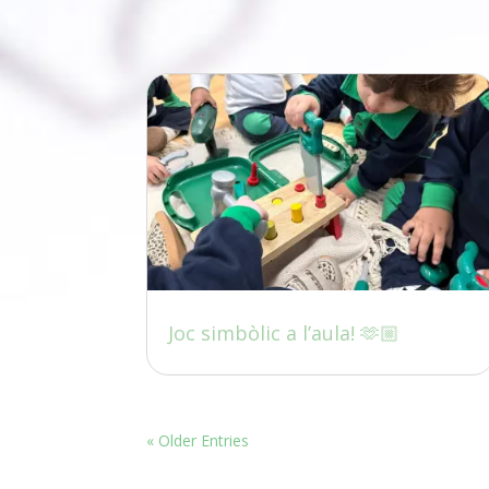
Joc simbòlic a l’aula! 🫶🏼
« Older Entries