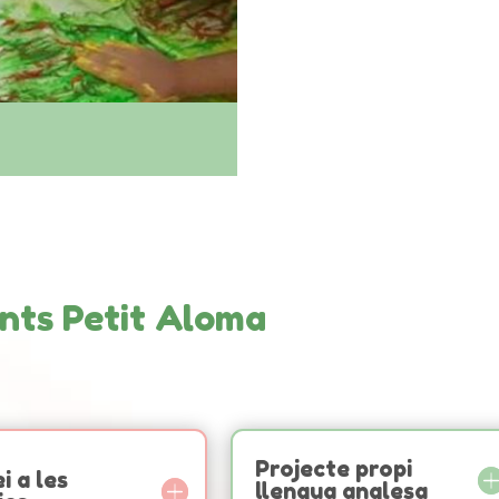
ants Petit Aloma
Projecte propi
i a les
llengua anglesa