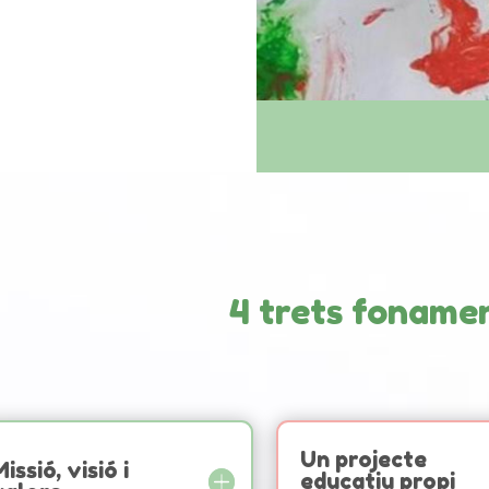
4 trets fonamen
Un projecte
issió, visió i
educatiu propi