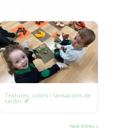
Textures, colors i sensacions de
tardor 🍂
Next Entries »